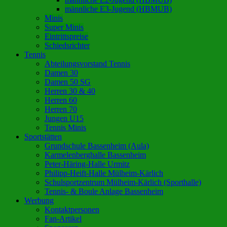
männliche E3-Jugend (HBMUB)
Minis
Super Minis
Eintrittspreise
Schiedsrichter
Tennis
Abteilungsvorstand Tennis
Damen 30
Damen 50 SG
Herren 30 & 40
Herren 60
Herren 70
Jungen U15
Tennis Minis
Sportstätten
Grundschule Bassenheim (Aula)
Karmelenberghalle Bassenheim
Peter-Häring-Halle Urmitz
Philipp-Heift-Halle Mülheim-Kärlich
Schulsportzentrum Mülheim-Kärlich (Sporthalle)
Tennis- & Boule Anlage Bassenheim
Werbung
Kontaktpersonen
Fan-Artikel