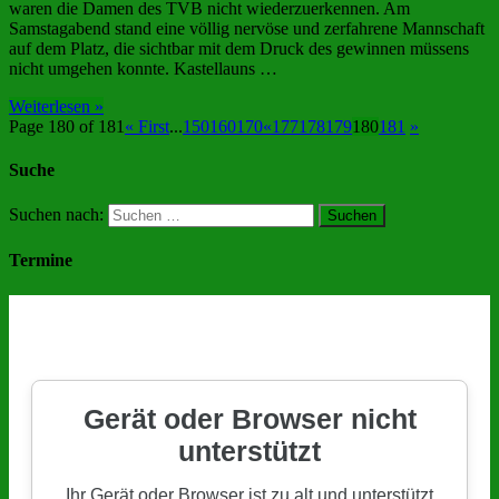
waren die Damen des TVB nicht wiederzuerkennen. Am
Samstagabend stand eine völlig nervöse und zerfahrene Mannschaft
auf dem Platz, die sichtbar mit dem Druck des gewinnen müssens
nicht umgehen konnte. Kastellauns …
Weiterlesen »
Page 180 of 181
« First
...
150
160
170
«
177
178
179
180
181
»
Suche
Suchen nach:
Termine