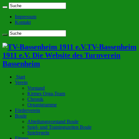
Impressum
Kontakt
TV-Bassenheim
1911 e.V. Die Website des Turnverein
Bassenheim
Start
Verein
Vorstand
Kirmes Orga-Team
Chronik
Organigramme
Förderverein
Boule
Abteilungsvorstand Boule
Spiel- und Trainingszeiten Boule
Spielregeln
Fitness