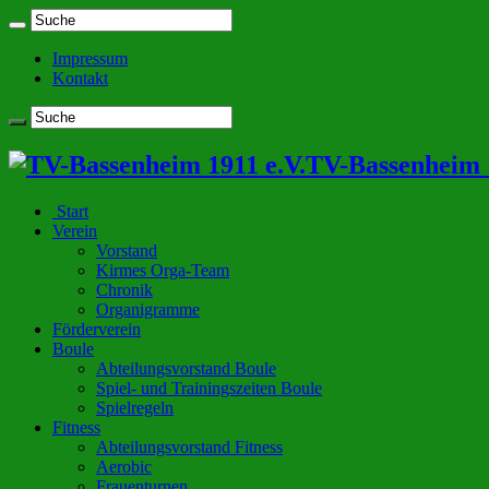
Impressum
Kontakt
TV-Bassenheim 1
Start
Verein
Vorstand
Kirmes Orga-Team
Chronik
Organigramme
Förderverein
Boule
Abteilungsvorstand Boule
Spiel- und Trainingszeiten Boule
Spielregeln
Fitness
Abteilungsvorstand Fitness
Aerobic
Frauenturnen