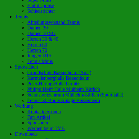
Eintrittspreise
Schiedsrichter
Tennis
Abteilungsvorstand Tennis
Damen 30
Damen 50 SG
Herren 30 & 40
Herren 60
Herren 70
Jungen U15
Tennis Minis
Sportstätten
Grundschule Bassenheim (Aula)
Karmelenberghalle Bassenheim
Peter-Häring-Halle Urmitz
Philipp-Heift-Halle Mülheim-Kärlich
Schulsportzentrum Mülheim-Kärlich (Sporthalle)
Tennis- & Boule Anlage Bassenheim
Werbung
Kontaktpersonen
Fan-Artikel
Sponsoren
Werben beim TVB
Downloads