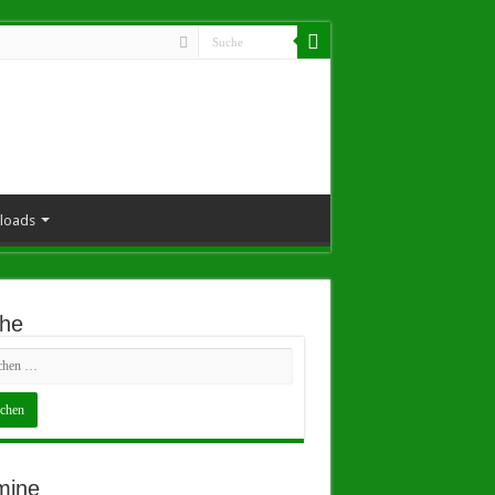
loads
he
mine