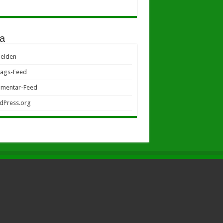
a
elden
rags-Feed
mentar-Feed
dPress.org