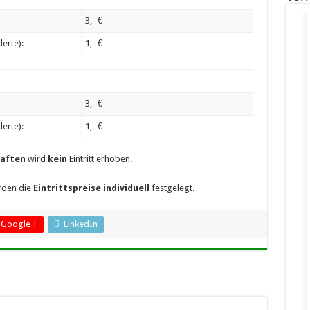
3,- €
erte):
1,- €
3,- €
erte):
1,- €
haften
wird
kein
Eintritt erhoben.
den die
Eintrittspreise individuell
festgelegt.
Google +
LinkedIn