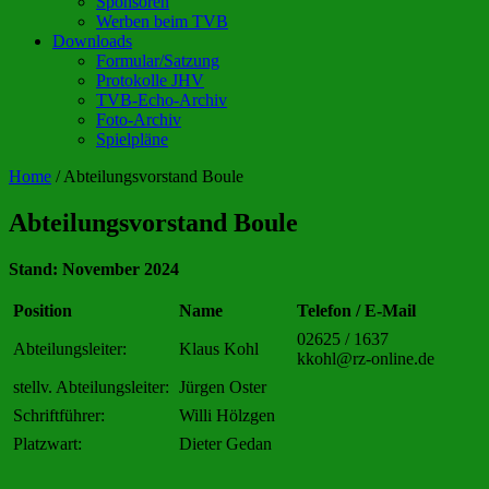
Sponsoren
Werben beim TVB
Downloads
Formular/Satzung
Protokolle JHV
TVB-Echo-Archiv
Foto-Archiv
Spielpläne
Home
/
Abteilungsvorstand Boule
Abteilungsvorstand Boule
Stand: November 2024
Position
Name
Telefon / E-Mail
02625 / 1637
Abteilungsleiter:
Klaus Kohl
kkohl@rz-online.de
stellv. Abteilungsleiter:
Jürgen Oster
Schriftführer:
Willi Hölzgen
Platzwart:
Dieter Gedan