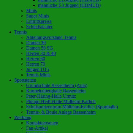
männliche E3-Jugend (HBMUB)
Minis
Super Minis
Eintrittspreise
Schiedsrichter
Tennis
Abteilungsvorstand Tennis
Damen 30
Damen 50 SG
Herren 30 & 40
Herren 60
Herren 70
Jungen U15
Tennis Minis
Sportstätten
Grundschule Bassenheim (Aula)
Karmelenberghalle Bassenheim
Peter-Häring-Halle Urmitz
Philipp-Heift-Halle Mülheim-Kärlich
Schulsportzentrum Mülheim-Kärlich (Sporthalle)
Tennis- & Boule Anlage Bassenheim
Werbung
Kontaktpersonen
Fan-Artikel