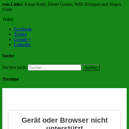
von Links:
Klaus Kohl, Dieter Gedan, Willi Hölzgen und Jürgen
Oster
Teilen
Facebook
Twitter
Google +
LinkedIn
Suche
Suchen nach:
Termine