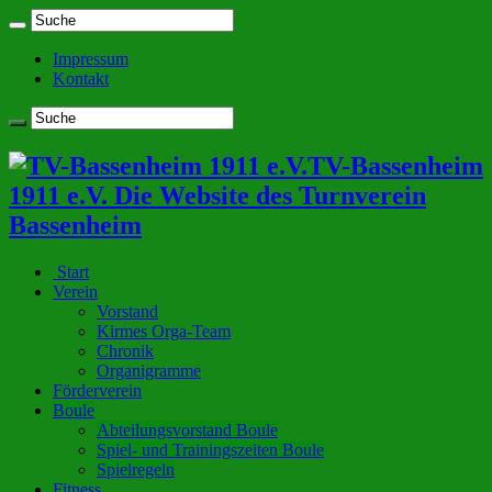
Impressum
Kontakt
TV-Bassenheim
1911 e.V. Die Website des Turnverein
Bassenheim
Start
Verein
Vorstand
Kirmes Orga-Team
Chronik
Organigramme
Förderverein
Boule
Abteilungsvorstand Boule
Spiel- und Trainingszeiten Boule
Spielregeln
Fitness