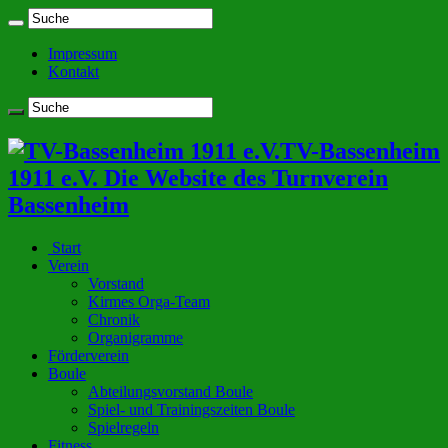
Impressum
Kontakt
TV-Bassenheim
1911 e.V. Die Website des Turnverein
Bassenheim
Start
Verein
Vorstand
Kirmes Orga-Team
Chronik
Organigramme
Förderverein
Boule
Abteilungsvorstand Boule
Spiel- und Trainingszeiten Boule
Spielregeln
Fitness