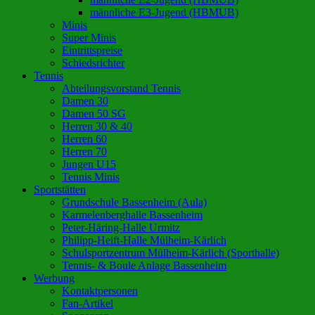
männliche E3-Jugend (HBMUB)
Minis
Super Minis
Eintrittspreise
Schiedsrichter
Tennis
Abteilungsvorstand Tennis
Damen 30
Damen 50 SG
Herren 30 & 40
Herren 60
Herren 70
Jungen U15
Tennis Minis
Sportstätten
Grundschule Bassenheim (Aula)
Karmelenberghalle Bassenheim
Peter-Häring-Halle Urmitz
Philipp-Heift-Halle Mülheim-Kärlich
Schulsportzentrum Mülheim-Kärlich (Sporthalle)
Tennis- & Boule Anlage Bassenheim
Werbung
Kontaktpersonen
Fan-Artikel