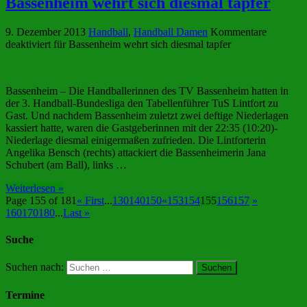
Bassenheim wehrt sich diesmal tapfer
9. Dezember 2013
Handball
,
Handball Damen
Kommentare
deaktiviert
für Bassenheim wehrt sich diesmal tapfer
Bassenheim – Die Handballerinnen des TV Bassenheim hatten in
der 3. Handball-Bundesliga den Tabellenführer TuS Lintfort zu
Gast. Und nachdem Bassenheim zuletzt zwei deftige Niederlagen
kassiert hatte, waren die Gastgeberinnen mit der 22:35 (10:20)-
Niederlage diesmal einigermaßen zufrieden. Die Lintforterin
Angelika Bensch (rechts) attackiert die Bassenheimerin Jana
Schubert (am Ball), links …
Weiterlesen »
Page 155 of 181
« First
...
130
140
150
«
153
154
155
156
157
»
160
170
180
...
Last »
Suche
Suchen nach:
Termine