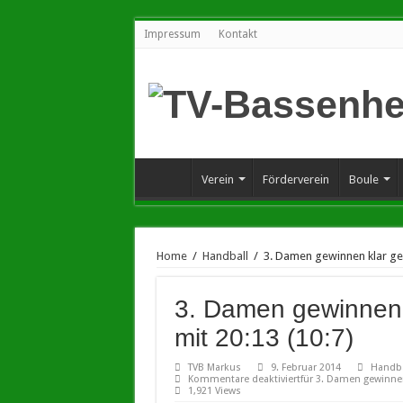
Impressum
Kontakt
Verein
Förderverein
Boule
Home
/
Handball
/
3. Damen gewinnen klar ge
3. Damen gewinnen
mit 20:13 (10:7)
TVB Markus
9. Februar 2014
Handba
Kommentare deaktiviert
für 3. Damen gewinnen
1,921 Views