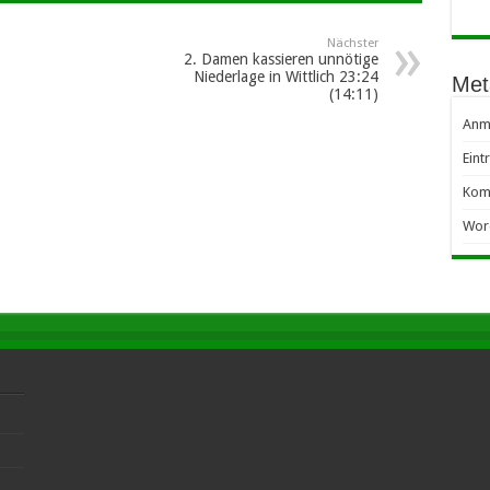
Nächster
2. Damen kassieren unnötige
Niederlage in Wittlich 23:24
Met
(14:11)
Anm
Eint
Kom
Wor