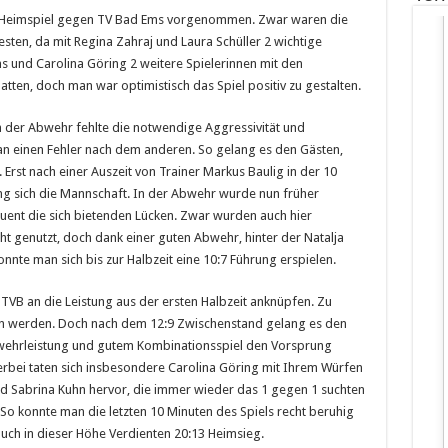
das Heimspiel gegen TV Bad Ems vorgenommen. Zwar waren die
esten, da mit Regina Zahraj und Laura Schüller 2 wichtige
ns und Carolina Göring 2 weitere Spielerinnen mit den
ten, doch man war optimistisch das Spiel positiv zu gestalten.
n der Abwehr fehlte die notwendige Aggressivität und
an einen Fehler nach dem anderen. So gelang es den Gästen,
. Erst nach einer Auszeit von Trainer Markus Baulig in der 10
g sich die Mannschaft. In der Abwehr wurde nun früher
uent die sich bietenden Lücken. Zwar wurden auch hier
cht genutzt, doch dank einer guten Abwehr, hinter der Natalja
nnte man sich bis zur Halbzeit eine 10:7 Führung erspielen.
TVB an die Leistung aus der ersten Halbzeit anknüpfen. Zu
en werden. Doch nach dem 12:9 Zwischenstand gelang es den
wehrleistung und gutem Kombinationsspiel den Vorsprung
erbei taten sich insbesondere Carolina Göring mit Ihrem Würfen
d Sabrina Kuhn hervor, die immer wieder das 1 gegen 1 suchten
So konnte man die letzten 10 Minuten des Spiels recht beruhig
auch in dieser Höhe Verdienten 20:13 Heimsieg.