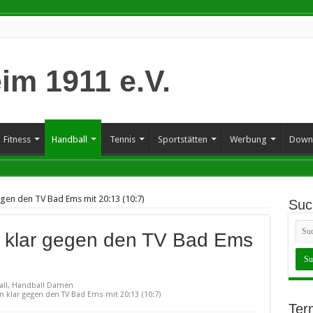
Fitness
Handball
Tennis
Sportstätten
Werbung
Down
gen den TV Bad Ems mit 20:13 (10:7)
Suc
 klar gegen den TV Bad Ems
ll
,
Handball Damen
 klar gegen den TV Bad Ems mit 20:13 (10:7)
Ter