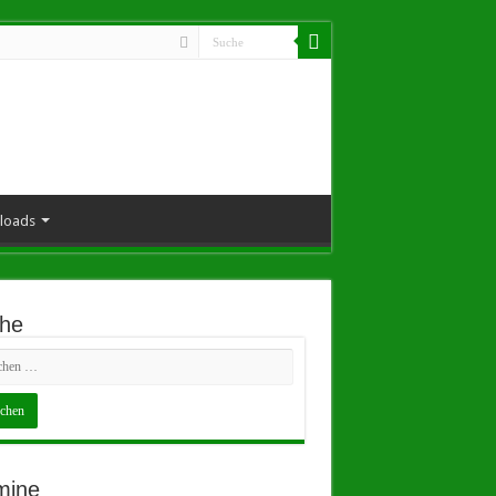
loads
he
mine