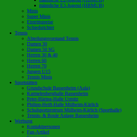
männliche E3-Jugend (HBMUB)
Minis
Super Minis
Eintrittspreise
Schiedsrichter
Tennis
Abteilungsvorstand Tennis
Damen 30
Damen 50 SG
Herren 30 & 40
Herren 60
Herren 70
Jungen U15
Tennis Minis
Sportstätten
Grundschule Bassenheim (Aula)
Karmelenberghalle Bassenheim
Peter-Häring-Halle Urmitz
Philipp-Heift-Halle Mülheim-Kärlich
Schulsportzentrum Mülheim-Kärlich (Sporthalle)
Tennis- & Boule Anlage Bassenheim
Werbung
Kontaktpersonen
Fan-Artikel