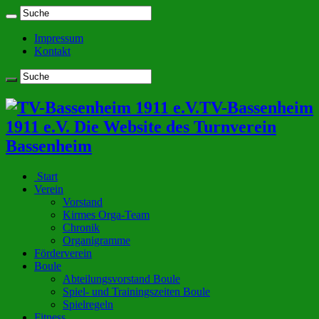
Impressum
Kontakt
TV-Bassenheim
1911 e.V. Die Website des Turnverein
Bassenheim
Start
Verein
Vorstand
Kirmes Orga-Team
Chronik
Organigramme
Förderverein
Boule
Abteilungsvorstand Boule
Spiel- und Trainingszeiten Boule
Spielregeln
Fitness