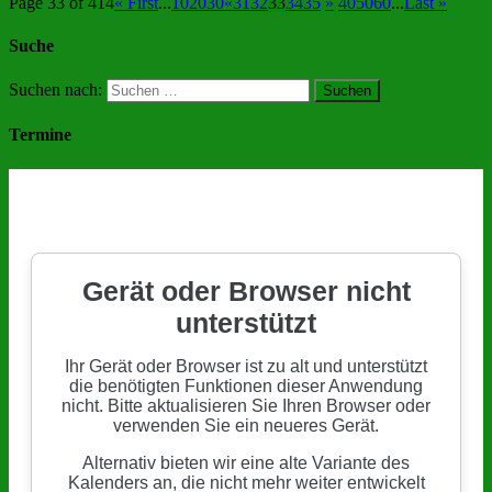
Page 33 of 414
« First
...
10
20
30
«
31
32
33
34
35
»
40
50
60
...
Last »
Suche
Suchen nach:
Termine