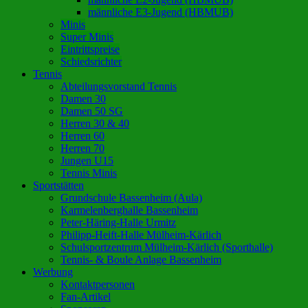
männliche E3-Jugend (HBMUB)
Minis
Super Minis
Eintrittspreise
Schiedsrichter
Tennis
Abteilungsvorstand Tennis
Damen 30
Damen 50 SG
Herren 30 & 40
Herren 60
Herren 70
Jungen U15
Tennis Minis
Sportstätten
Grundschule Bassenheim (Aula)
Karmelenberghalle Bassenheim
Peter-Häring-Halle Urmitz
Philipp-Heift-Halle Mülheim-Kärlich
Schulsportzentrum Mülheim-Kärlich (Sporthalle)
Tennis- & Boule Anlage Bassenheim
Werbung
Kontaktpersonen
Fan-Artikel