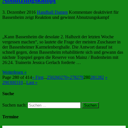
3. Dezember 2016
Handball Damen
Kommentare deaktiviert
für
Bassenheim zeigt Reaktion und gewinnt Abnutzungskampf
„Kann Bassenheim die desolate 2. Halbzeit der letzten Woche
vergessen machen“, so lautete die Frage der meisten Zuschauer in
der Bassenheimer Karmelenberghalle. Die Antwort darauf ist
schnell gegen, denn Bassenheim rehabilitierte sich und gewann das
nächste Topspiel gegen die Reserve von Mainz / Budenheim mit
26:24. Trainerin Jessica Gerlach forderte …
Weiterlesen »
Page 280 of 414
« First
...
250
260
270
«
278
279
280
281
282
»
290
300
310
...
Last »
Suche
Suchen nach:
Termine