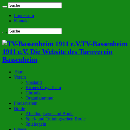
Impressum
Kontakt
TV-Bassenheim
1911 e.V. Die Website des Turnverein
Bassenheim
Start
Verein
Vorstand
Kirmes Orga-Team
Chronik
Organigramme
Förderverein
Boule
Abteilungsvorstand Boule
Spiel- und Trainingszeiten Boule
Spielregeln
Fitness