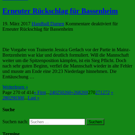
Erneuter Rückschlag für Bassenheim
19. März 2017
Handball Damen
Kommentare deaktiviert
für
Erneuter Rückschlag für Bassenheim
Die Vorgabe von Trainerin Jessica Gerlach vor der Partie in Mainz-
Bretzenheim war klar und deutlich formuliert. Will die Mannschaft
weiter um die Spitzenposition kämpfen, ist ein Sieg Pflicht. Doch
nach sehr guten Beginn, verfiel die Mannschaft wieder in alte Fehler
und musste am Ende eine 20:23 Niederlage hinnehmen. Die
Enttäuschung …
Weiterlesen »
Page 270 of 414
« First
...
240
250
260
«
268
269
270
271
272
»
280
290
300
...
Last »
Suche
Suchen nach:
Termine