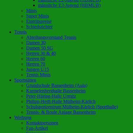
männliche E3-Jugend (HBMUB)
Minis
Super Minis
Eintrittspreise
Schiedsrichter
Tennis
Abteilungsvorstand Tennis
Damen 30
Damen 50 SG
Herren 30 & 40
Herren 60
Herren 70
Jungen U15
Tennis Minis
Sportstätten
Grundschule Bassenheim (Aula)
Karmelenberghalle Bassenheim
Peter-Häring-Halle Urmitz
Philipp-Heift-Halle Mülheim-Kärlich
Schulsportzentrum Mülheim-Kärlich (Sporthalle)
Tennis- & Boule Anlage Bassenheim
Werbung
Kontaktpersonen
Fan-Artikel