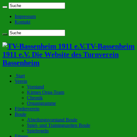
Impressum
Kontakt
TV-Bassenheim
1911 e.V. Die Website des Turnverein
Bassenheim
Start
Verein
Vorstand
Kirmes Orga-Team
Chronik
Organigramme
Förderverein
Boule
Abteilungsvorstand Boule
Spiel- und Trainingszeiten Boule
Spielregeln
Fitness