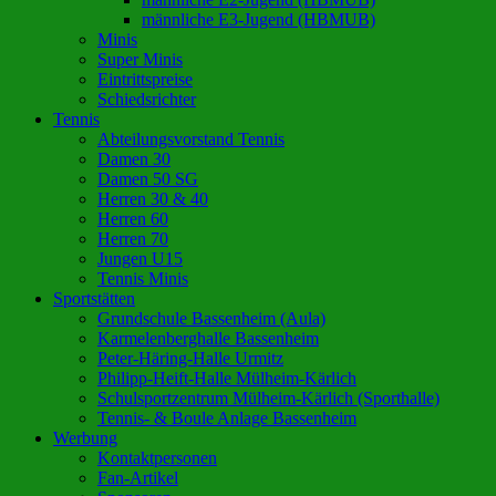
männliche E3-Jugend (HBMUB)
Minis
Super Minis
Eintrittspreise
Schiedsrichter
Tennis
Abteilungsvorstand Tennis
Damen 30
Damen 50 SG
Herren 30 & 40
Herren 60
Herren 70
Jungen U15
Tennis Minis
Sportstätten
Grundschule Bassenheim (Aula)
Karmelenberghalle Bassenheim
Peter-Häring-Halle Urmitz
Philipp-Heift-Halle Mülheim-Kärlich
Schulsportzentrum Mülheim-Kärlich (Sporthalle)
Tennis- & Boule Anlage Bassenheim
Werbung
Kontaktpersonen
Fan-Artikel