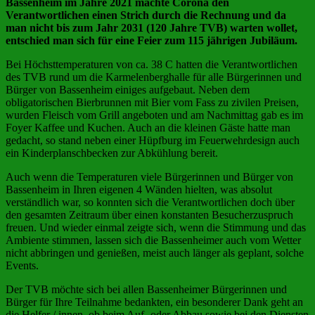
Bassenheim im Jahre 2021 machte Corona den
Verantwortlichen einen Strich durch die Rechnung und da
man nicht bis zum Jahr 2031 (120 Jahre TVB) warten wollet,
entschied man sich für eine Feier zum 115 jährigen Jubiläum.
Bei Höchsttemperaturen von ca. 38 C hatten die Verantwortlichen
des TVB rund um die Karmelenberghalle für alle Bürgerinnen und
Bürger von Bassenheim einiges aufgebaut. Neben dem
obligatorischen Bierbrunnen mit Bier vom Fass zu zivilen Preisen,
wurden Fleisch vom Grill angeboten und am Nachmittag gab es im
Foyer Kaffee und Kuchen. Auch an die kleinen Gäste hatte man
gedacht, so stand neben einer Hüpfburg im Feuerwehrdesign auch
ein Kinderplanschbecken zur Abkühlung bereit.
Auch wenn die Temperaturen viele Bürgerinnen und Bürger von
Bassenheim in Ihren eigenen 4 Wänden hielten, was absolut
verständlich war, so konnten sich die Verantwortlichen doch über
den gesamten Zeitraum über einen konstanten Besucherzuspruch
freuen. Und wieder einmal zeigte sich, wenn die Stimmung und das
Ambiente stimmen, lassen sich die Bassenheimer auch vom Wetter
nicht abbringen und genießen, meist auch länger als geplant, solche
Events.
Der TVB möchte sich bei allen Bassenheimer Bürgerinnen und
Bürger für Ihre Teilnahme bedankten, ein besonderer Dank geht an
die Helfer / innen, ob beim Auf- oder Abbau sowie bei den Diensten