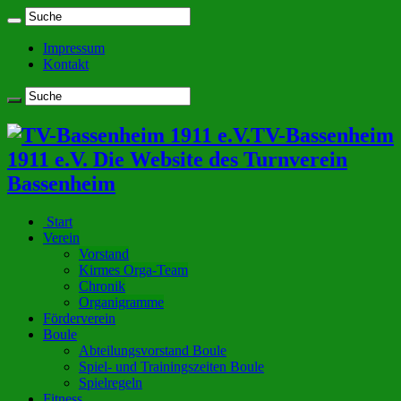
Impressum
Kontakt
TV-Bassenheim
1911 e.V. Die Website des Turnverein
Bassenheim
Start
Verein
Vorstand
Kirmes Orga-Team
Chronik
Organigramme
Förderverein
Boule
Abteilungsvorstand Boule
Spiel- und Trainingszeiten Boule
Spielregeln
Fitness