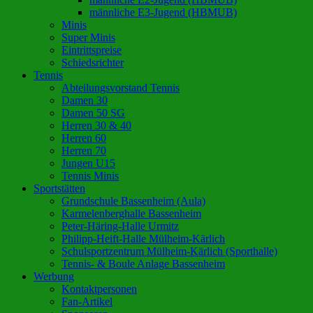
männliche E3-Jugend (HBMUB)
Minis
Super Minis
Eintrittspreise
Schiedsrichter
Tennis
Abteilungsvorstand Tennis
Damen 30
Damen 50 SG
Herren 30 & 40
Herren 60
Herren 70
Jungen U15
Tennis Minis
Sportstätten
Grundschule Bassenheim (Aula)
Karmelenberghalle Bassenheim
Peter-Häring-Halle Urmitz
Philipp-Heift-Halle Mülheim-Kärlich
Schulsportzentrum Mülheim-Kärlich (Sporthalle)
Tennis- & Boule Anlage Bassenheim
Werbung
Kontaktpersonen
Fan-Artikel