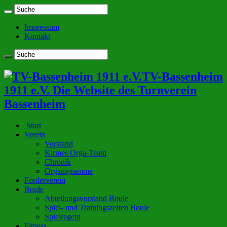
Impressum
Kontakt
TV-Bassenheim
1911 e.V. Die Website des Turnverein
Bassenheim
Start
Verein
Vorstand
Kirmes Orga-Team
Chronik
Organigramme
Förderverein
Boule
Abteilungsvorstand Boule
Spiel- und Trainingszeiten Boule
Spielregeln
Fitness