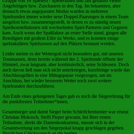
Gruppe von 16 Spielern / Spielerinnen und fast genauso vielen
Angehörigen bzw. Zuschauern in den Tag. Im bekannten, aber
dennoch etwas angepassten Modus wurden in mehreren
Spielrunden immer wieder neue Doppel-Paarungen in einem Team
ausgelost bzw. zusammengestellt, in denen es zu ständig neuen
Spielkonstellationen mit wechselnden Spiel-Partnern und Gegnern
kam. Auch wenn der Spaßfaktor an erster Stelle stand, gingen alle
Beteiligten mit großem Eifer zu Werke, und es konnten einige
spektakulären Spielszenen auf den Plätzen bestaunt werden.
Leider meinte es der Wettergott nicht besonders gut, mit unseren
Tennisassen, denn bereits während der 2. Spielrunde öffnete der
Himmel, zwar langsam, aber kontinuierlich, seine Schleusen. Doch
auch davon ließ man sich nicht unterkriegen, kurzfristige wurde das
Abschlussgrillen in eine Mittagspause vorgezogen, um im
Anschluss, bei wieder besserem Wetter noch zwei weitere
Spielrunden durchzuführen.
Am Ende eines gelungenen Tages gab es noch die Siegerehrung für
die punktbesten Teilnehmer*innen.
Gesamtsieger und damit Sieger beim Schleifchenturnier war erneut
Christian Mokosch, Steffi Pieper gewann, bei Ihrer ersten
Teilnahme, direkt die Damenkonkurrenz, musste sich in der
Gesamtwertung um den Siegerpokal knapp geschlagen gegeben.
Herzlichen Glückwunsch an die beiden.