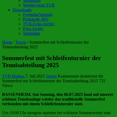
Sponsoren
Werben beim TVB
Downloads
Formular/Satzung
Protokolle JHV
TVB-Echo-Archiv
Foto-Archiv
Spielpläne
Home
/
Tennis
/
Sommerfest mit Schleifenturnier der
Tennisabteilung 2025
Sommerfest mit Schleifenturnier der
Tennisabteilung 2025
TVB Markus
7. Juli 2025
Tennis
Kommentare deaktiviert
für
Sommerfest mit Schleifenturnier der Tennisabteilung 2025
732
Views
BASSENHEIM. Am Sonntag, den 06.07.2025 fand auf unserer
schönen Tennisanlage wieder das traditionelle Sommerfest
verbunden mit einem Schleifchenturnier statt.
Um 10:00 Uhr morgens starteten bei schönem Sommerwetter eine