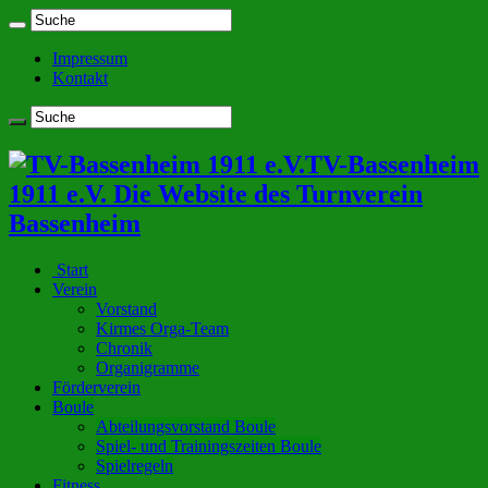
Impressum
Kontakt
TV-Bassenheim
1911 e.V. Die Website des Turnverein
Bassenheim
Start
Verein
Vorstand
Kirmes Orga-Team
Chronik
Organigramme
Förderverein
Boule
Abteilungsvorstand Boule
Spiel- und Trainingszeiten Boule
Spielregeln
Fitness