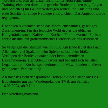
Vordergrund. Auf der dritten Bahn führte Hubi Hinz einige
Trainingseinheiten durch, die gezielte Boulepraktiken (sog. Legen
und Schießen) für Geübte verfestigen sollten und Anleitung und
erste Schritte für einige Neulinge ermöglichten. Das Angebot wurde
rege genutzt.
Über allen Aktivitäten stand das Motto: entspanntes, geselliges
Zusammensein. Für das leibliche Wohl gab es die üblichen
Kaltgetränke sowie Kaffee und Kuchen. Für die warmen Speisen
sorgte diesmal ein gastronomischer Lieferservice aus Rübenach.
So vergingen die Stunden wie im Flug. Am Ende lautet das Fazit:
Alle hatten viel Spaß, ob beim Spielen selbst, beim bloßen
Verfolgen der Bouleaktivitäten oder beim gemütlichen
Beisammensein. Der Abteilungsvorstand bedankt sich bei allen
Organisatoren, Kuchenspenderinnen und Mitwirkenden an dieser
gelungenen Veranstaltung.
Als nächstes steht der sportliche Höhepunkt der Saison an: Das 7.
Bouleturnier um den Wanderpokal der TVB, am Samstag,
14.09.2024, ab 9 Uhr.
Der Abteilungsvorstand