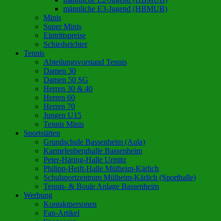
männliche E3-Jugend (HBMUB)
Minis
Super Minis
Eintrittspreise
Schiedsrichter
Tennis
Abteilungsvorstand Tennis
Damen 30
Damen 50 SG
Herren 30 & 40
Herren 60
Herren 70
Jungen U15
Tennis Minis
Sportstätten
Grundschule Bassenheim (Aula)
Karmelenberghalle Bassenheim
Peter-Häring-Halle Urmitz
Philipp-Heift-Halle Mülheim-Kärlich
Schulsportzentrum Mülheim-Kärlich (Sporthalle)
Tennis- & Boule Anlage Bassenheim
Werbung
Kontaktpersonen
Fan-Artikel