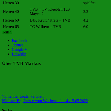
Herren 30
spielfrei
TVB – TV Kleeblatt TuS
Herren 40
3:3
Mayen 2
Herren 60
DJK Kruft / Kretz – TVB
4:2
Herren 65
TC Weibern – TVB
6:0
Teilen
Facebook
Twitter
Google +
LinkedIn
Über TVB Markus
Vorheriger
Leider verloren
Nächster
Ergebnisse vom Wochenende 14./15.05.2022
Suche