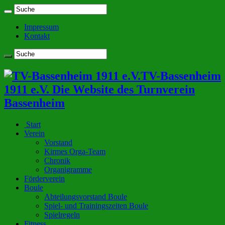
Impressum
Kontakt
TV-Bassenheim
1911 e.V. Die Website des Turnverein
Bassenheim
Start
Verein
Vorstand
Kirmes Orga-Team
Chronik
Organigramme
Förderverein
Boule
Abteilungsvorstand Boule
Spiel- und Trainingszeiten Boule
Spielregeln
Fitness