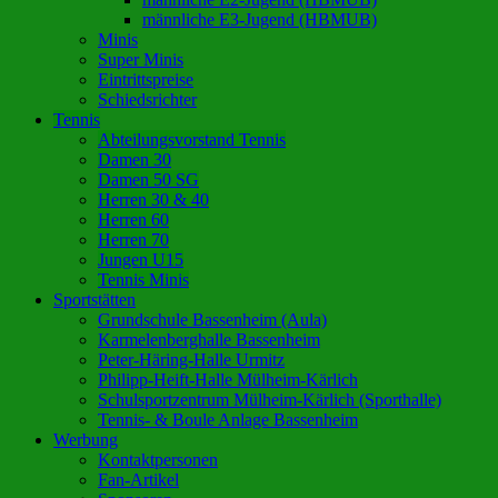
männliche E3-Jugend (HBMUB)
Minis
Super Minis
Eintrittspreise
Schiedsrichter
Tennis
Abteilungsvorstand Tennis
Damen 30
Damen 50 SG
Herren 30 & 40
Herren 60
Herren 70
Jungen U15
Tennis Minis
Sportstätten
Grundschule Bassenheim (Aula)
Karmelenberghalle Bassenheim
Peter-Häring-Halle Urmitz
Philipp-Heift-Halle Mülheim-Kärlich
Schulsportzentrum Mülheim-Kärlich (Sporthalle)
Tennis- & Boule Anlage Bassenheim
Werbung
Kontaktpersonen
Fan-Artikel