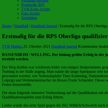
Formular/Satzung
Protokolle JHV
TVB-Echo-Archiv
Foto-Archiv
Spielpläne
Home
/
Handball
/
Handball Jugend
/
Erstmalig für die RPS Oberliga q
Erstmalig für die RPS Oberliga qualifizier
TVB Markus
25. Oktober 2021
Handball Jugend
Kommentare deakti
BASSENHEIM / WELLING. Der bislang größte Erfolg in der jung
erreicht werden.
Der Weg dorthin war wiederum leider von einigen Stolpersteinen gesp
Training in der Halle anging. Man nutzte die lange Spielpause sehr 
gewonnen werden, wie Nationalspieler Timo Kastening, Nationaltraine
Leipzig) und Weltmeistermacher im Boxen Frank Schneider. Dieser seh
Freien herausstellte.
Die dann folgende intensive Vorbereitung auf die Qualifikation mit dr
Qualifikationsspielen zum Erfolg führen.
Leider wurde das erste Spiel gegen die JSG Wittlich/Schweich nach