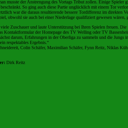
 musste der Anstrengung des Vortags Tribut zollen. Einige Spieler gin
k beschränkt. So ging auch diese Partie unglücklich mit einem Tor ver
lich war die daraus resultierende bessere Tordifferenz im direkten Ver
s Spiel, obwohl sie auch bei einer Niederlage qualifiziert gewesen wär
viele Zuschauer und laute Unterstützung bei Ihren Spielen freuen. Die 
 das Kontaktformular der Homepage des TV Welling oder TV Bassenhei
unächst darum, Erfahrungen in der Oberliga zu sammeln und die Jungs i
 ein respektables Ergebnis.“
hneidereit, Colin Schäfer, Maximilian Schäfer, Fynn Reitz, Niklas Kü
er:
Dirk Reitz