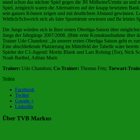
stand schon das nächste Spiel gegen die JH Mülheim/Urmitz an und man
Spiel, zeitgleich waren die Alternativen auf der knapp besetzten Ban
sein ganzes Können zeigen und mit deutlichem Abstand gewinnen. Letzt
Wittlich/Schweich sich als faire Sportsleute erwiesen und Ihr letzte
Die Jungs würden sich in Ihrer ersten Oberliga-Saison über möglichst 
Jungs der Jahrgänge 2007/2008. (Bitte erste Kontaktaufnahme über
Trainer Udo Chandoni: „In unserer ersten Oberliga Saison geht es z
Eine abschließende Platzierung im Mittelfeld der Tabelle wäre bereits
Spieler der C1-Jugend: Moritz Blank und Lars Rolsing (Tor), Nick Sc
Noah Barthel, Adrian Maric
Trainer:
Udo Chandoni;
Co-Trainer:
Thomas Fetz;
Torwart-Train
Teilen
Facebook
Twitter
Google +
LinkedIn
Über TVB Markus