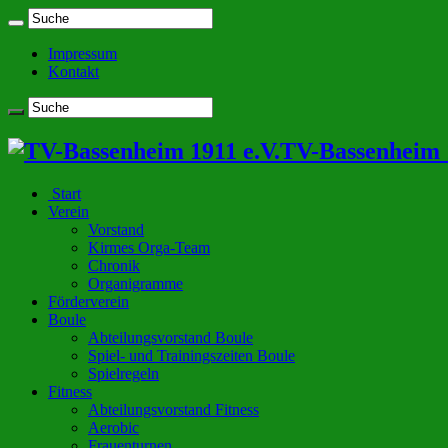
Impressum
Kontakt
TV-Bassenheim 1
Start
Verein
Vorstand
Kirmes Orga-Team
Chronik
Organigramme
Förderverein
Boule
Abteilungsvorstand Boule
Spiel- und Trainingszeiten Boule
Spielregeln
Fitness
Abteilungsvorstand Fitness
Aerobic
Frauenturnen