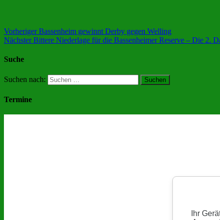
Vorheriger
Bassenheim gewinnt Derby gegen Welling
Nächster
Bittere Niederlage für die Bassenheimer Reserve – Die 2.
Suche
Suchen nach:
Termine