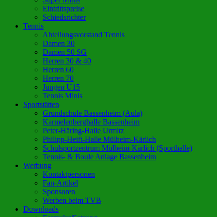
Eintrittspreise
Schiedsrichter
Tennis
Abteilungsvorstand Tennis
Damen 30
Damen 50 SG
Herren 30 & 40
Herren 60
Herren 70
Jungen U15
Tennis Minis
Sportstätten
Grundschule Bassenheim (Aula)
Karmelenberghalle Bassenheim
Peter-Häring-Halle Urmitz
Philipp-Heift-Halle Mülheim-Kärlich
Schulsportzentrum Mülheim-Kärlich (Sporthalle)
Tennis- & Boule Anlage Bassenheim
Werbung
Kontaktpersonen
Fan-Artikel
Sponsoren
Werben beim TVB
Downloads