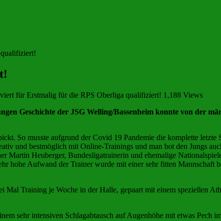
ualifiziert!
t!
viert
für Erstmalig für die RPS Oberliga qualifiziert!
1,188 Views
en Geschichte der JSG Welling/Bassenheim konnte von der männl
ickt. So musste aufgrund der Covid 19 Pandemie die komplette letzte 
kreativ und bestmöglich mit Online-Trainings und man bot den Jungs auc
r Martin Heuberger, Bundesligatrainerin und ehemalige Nationalspiele
r hohe Aufwand der Trainer wurde mit einer sehr fitten Mannschaft bel
ei Mal Training je Woche in der Halle, gepaart mit einem speziellen Ath
 einem sehr intensiven Schlagabtausch auf Augenhöhe mit etwas Pech i