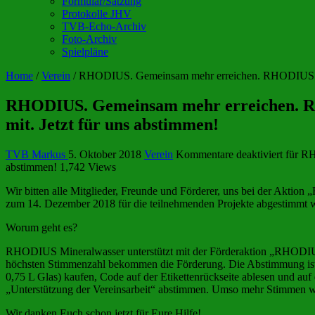
Formular/Satzung
Protokolle JHV
TVB-Echo-Archiv
Foto-Archiv
Spielpläne
Home
/
Verein
/
RHODIUS. Gemeinsam mehr erreichen. RHODIUS Miner
RHODIUS. Gemeinsam mehr erreichen. RHO
mit. Jetzt für uns abstimmen!
TVB Markus
5. Oktober 2018
Verein
Kommentare deaktiviert
für RH
abstimmen!
1,742 Views
Wir bitten alle Mitglieder, Freunde und Förderer, uns bei der Akt
zum 14. Dezember 2018 für die teilnehmenden Projekte abgestimmt we
Worum geht es?
RHODIUS Mineralwasser unterstützt mit der Förderaktion „RHODIUS.
höchsten Stimmenzahl bekommen die Förderung. Die Abstimmung ist 
0,75 L Glas) kaufen, Code auf der Etikettenrückseite ablesen und au
„Unterstützung der Vereinsarbeit“ abstimmen. Umso mehr Stimmen wir
Wir danken Euch schon jetzt für Eure Hilfe!