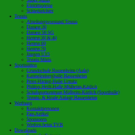
Eintrittspreise
Schiedsrichter
Tennis
Abteilungsvorstand Tennis
Damen 30
Damen 50 SG
Herren 30 & 40
Herren 60
Herren 70
Jungen U15
Tennis Minis
Sportstätten
Grundschule Bassenheim (Aula)
Karmelenberghalle Bassenheim
Peter-Häring-Halle Urmitz
Philipp-Heift-Halle Mülheim-Kärlich
Schulsportzentrum Mülheim-Kärlich (Sporthalle)
Tennis- & Boule Anlage Bassenheim
Werbung
Kontaktpersonen
Fan-Artikel
Sponsoren
Werben beim TVB
Downloads