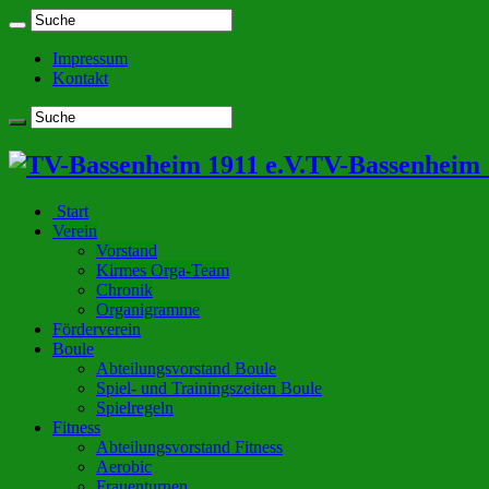
Impressum
Kontakt
TV-Bassenheim 1
Start
Verein
Vorstand
Kirmes Orga-Team
Chronik
Organigramme
Förderverein
Boule
Abteilungsvorstand Boule
Spiel- und Trainingszeiten Boule
Spielregeln
Fitness
Abteilungsvorstand Fitness
Aerobic
Frauenturnen