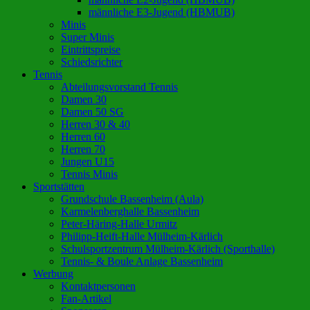
männliche E3-Jugend (HBMUB)
Minis
Super Minis
Eintrittspreise
Schiedsrichter
Tennis
Abteilungsvorstand Tennis
Damen 30
Damen 50 SG
Herren 30 & 40
Herren 60
Herren 70
Jungen U15
Tennis Minis
Sportstätten
Grundschule Bassenheim (Aula)
Karmelenberghalle Bassenheim
Peter-Häring-Halle Urmitz
Philipp-Heift-Halle Mülheim-Kärlich
Schulsportzentrum Mülheim-Kärlich (Sporthalle)
Tennis- & Boule Anlage Bassenheim
Werbung
Kontaktpersonen
Fan-Artikel