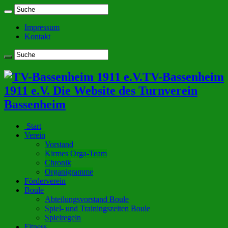
Impressum
Kontakt
TV-Bassenheim
1911 e.V. Die Website des Turnverein
Bassenheim
Start
Verein
Vorstand
Kirmes Orga-Team
Chronik
Organigramme
Förderverein
Boule
Abteilungsvorstand Boule
Spiel- und Trainingszeiten Boule
Spielregeln
Fitness