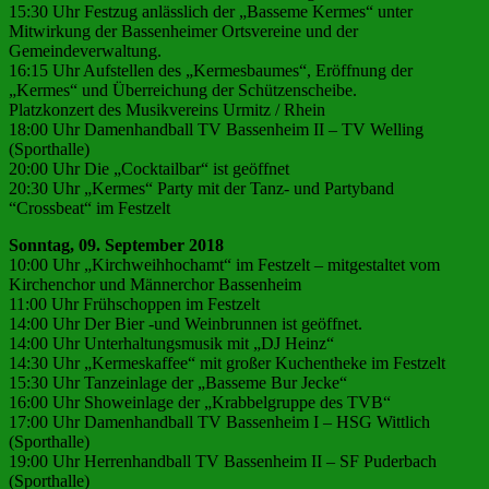
15:30 Uhr Festzug anlässlich der „Basseme Kermes“ unter
Mitwirkung der Bassenheimer Ortsvereine und der
Gemeindeverwaltung.
16:15 Uhr Aufstellen des „Kermesbaumes“, Eröffnung der
„Kermes“ und Überreichung der Schützenscheibe.
Platzkonzert des Musikvereins Urmitz / Rhein
18:00 Uhr Damenhandball TV Bassenheim II – TV Welling
(Sporthalle)
20:00 Uhr Die „Cocktailbar“ ist geöffnet
20:30 Uhr „Kermes“ Party mit der Tanz- und Partyband
“Crossbeat“ im Festzelt
Sonntag, 09. September 2018
10:00 Uhr „Kirchweihhochamt“ im Festzelt – mitgestaltet vom
Kirchenchor und Männerchor Bassenheim
11:00 Uhr Frühschoppen im Festzelt
14:00 Uhr Der Bier -und Weinbrunnen ist geöffnet.
14:00 Uhr Unterhaltungsmusik mit „DJ Heinz“
14:30 Uhr „Kermeskaffee“ mit großer Kuchentheke im Festzelt
15:30 Uhr Tanzeinlage der „Basseme Bur Jecke“
16:00 Uhr Showeinlage der „Krabbelgruppe des TVB“
17:00 Uhr Damenhandball TV Bassenheim I – HSG Wittlich
(Sporthalle)
19:00 Uhr Herrenhandball TV Bassenheim II – SF Puderbach
(Sporthalle)