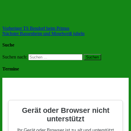
Vorheriger
TS Bendorf beim Primus
Nächster
Bassenheim und Moselweiß jubeln
Suche
Suchen nach:
Termine