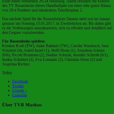
Ende einen verdienten 26:24 Heimsieg. Damit beenden die Damen
des TV Bassenheim dieses Handballjahr mit einer sehr guten Bilanz
von 20:4 Punkten und mindestens Tabellenplatz 2.
Das nächste Spiel für die Bassenheimer Damen steht erst im Januar,
genauer am Sonntag 15.01.2017, in Zweibrücken an. Bis dahin gibt
es die Verletzungen auszukurieren, sich zu erholen und detailliert auf
den Gegner vorzubereiten.
Für Bassenheim spielten:
Kristina Korb (TW), Anke Balmert (TW), Carolin Wambach, Jana
Schubert (4), Astrid Israel (1), Steffi Henn (1), Annalena Adams
(6/6), Nicole Hommen (2), Nadine Schmitt, Jennifer Schmitt (6/1),
Saskia Schubert (2), Eva Lennartz (2), Christina Henn (2) und
Angelina Richter
Teilen
Facebook
Twitter
Google +
LinkedIn
Über TVB Markus