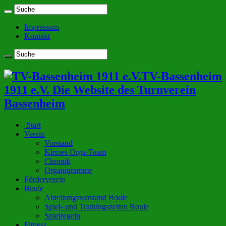
Impressum
Kontakt
TV-Bassenheim
1911 e.V. Die Website des Turnverein
Bassenheim
Start
Verein
Vorstand
Kirmes Orga-Team
Chronik
Organigramme
Förderverein
Boule
Abteilungsvorstand Boule
Spiel- und Trainingszeiten Boule
Spielregeln
Fitness