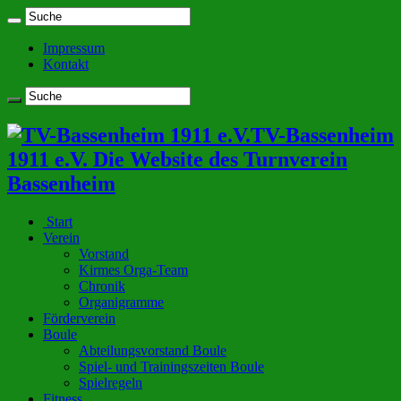
Impressum
Kontakt
TV-Bassenheim
1911 e.V. Die Website des Turnverein
Bassenheim
Start
Verein
Vorstand
Kirmes Orga-Team
Chronik
Organigramme
Förderverein
Boule
Abteilungsvorstand Boule
Spiel- und Trainingszeiten Boule
Spielregeln
Fitness