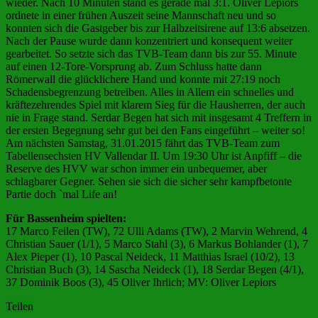
wieder. Nach 10 Minuten stand es gerade mal 3:1. Oliver Lepiors
ordnete in einer frühen Auszeit seine Mannschaft neu und so
konnten sich die Gastgeber bis zur Halbzeitsirene auf 13:6 absetzen.
Nach der Pause wurde dann konzentriert und konsequent weiter
gearbeitet. So setzte sich das TVB-Team dann bis zur 55. Minute
auf einen 12-Tore-Vorsprung ab. Zum Schluss hatte dann
Römerwall die glücklichere Hand und konnte mit 27:19 noch
Schadensbegrenzung betreiben. Alles in Allem ein schnelles und
kräftezehrendes Spiel mit klarem Sieg für die Hausherren, der auch
nie in Frage stand. Serdar Begen hat sich mit insgesamt 4 Treffern in
der ersten Begegnung sehr gut bei den Fans eingeführt – weiter so!
Am nächsten Samstag, 31.01.2015 fährt das TVB-Team zum
Tabellensechsten HV Vallendar II. Um 19:30 Uhr ist Anpfiff – die
Reserve des HVV war schon immer ein unbequemer, aber
schlagbarer Gegner. Sehen sie sich die sicher sehr kampfbetonte
Partie doch `mal Life an!
Für Bassenheim spielten:
17 Marco Feilen (TW), 72 Ulli Adams (TW), 2 Marvin Wehrend, 4
Christian Sauer (1/1), 5 Marco Stahl (3), 6 Markus Bohlander (1), 7
Alex Pieper (1), 10 Pascal Neideck, 11 Matthias Israel (10/2), 13
Christian Buch (3), 14 Sascha Neideck (1), 18 Serdar Begen (4/1),
37 Dominik Boos (3), 45 Oliver Ihrlich; MV: Oliver Lepiors
Teilen