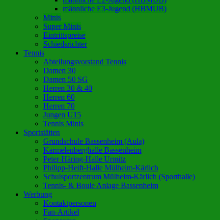
männliche E3-Jugend (HBMUB)
Minis
Super Minis
Eintrittspreise
Schiedsrichter
Tennis
Abteilungsvorstand Tennis
Damen 30
Damen 50 SG
Herren 30 & 40
Herren 60
Herren 70
Jungen U15
Tennis Minis
Sportstätten
Grundschule Bassenheim (Aula)
Karmelenberghalle Bassenheim
Peter-Häring-Halle Urmitz
Philipp-Heift-Halle Mülheim-Kärlich
Schulsportzentrum Mülheim-Kärlich (Sporthalle)
Tennis- & Boule Anlage Bassenheim
Werbung
Kontaktpersonen
Fan-Artikel