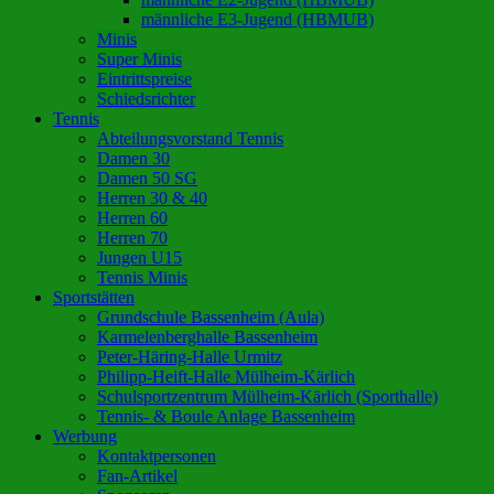
männliche E3-Jugend (HBMUB)
Minis
Super Minis
Eintrittspreise
Schiedsrichter
Tennis
Abteilungsvorstand Tennis
Damen 30
Damen 50 SG
Herren 30 & 40
Herren 60
Herren 70
Jungen U15
Tennis Minis
Sportstätten
Grundschule Bassenheim (Aula)
Karmelenberghalle Bassenheim
Peter-Häring-Halle Urmitz
Philipp-Heift-Halle Mülheim-Kärlich
Schulsportzentrum Mülheim-Kärlich (Sporthalle)
Tennis- & Boule Anlage Bassenheim
Werbung
Kontaktpersonen
Fan-Artikel