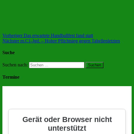
Vorheriger
Das erwartete Handballfest fand statt
Nächster
m.C1-Jgd. – Hoher Pflichtsieg gegen Tabellenletzten
Suche
Suchen nach:
Termine