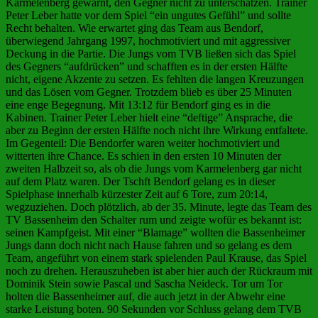
Karmelenberg gewarnt, den Gegner nicht zu unterschätzen. Trainer
Peter Leber hatte vor dem Spiel “ein ungutes Gefühl” und sollte
Recht behalten. Wie erwartet ging das Team aus Bendorf,
überwiegend Jahrgang 1997, hochmotiviert und mit aggressiver
Deckung in die Partie. Die Jungs vom TVB ließen sich das Spiel
des Gegners “aufdrücken” und schafften es in der ersten Hälfte
nicht, eigene Akzente zu setzen. Es fehlten die langen Kreuzungen
und das Lösen vom Gegner. Trotzdem blieb es über 25 Minuten
eine enge Begegnung. Mit 13:12 für Bendorf ging es in die
Kabinen. Trainer Peter Leber hielt eine “deftige” Ansprache, die
aber zu Beginn der ersten Hälfte noch nicht ihre Wirkung entfaltete.
Im Gegenteil: Die Bendorfer waren weiter hochmotiviert und
witterten ihre Chance. Es schien in den ersten 10 Minuten der
zweiten Halbzeit so, als ob die Jungs vom Karmelenberg gar nicht
auf dem Platz waren. Der Tschft Bendorf gelang es in dieser
Spielphase innerhalb kürzester Zeit auf 6 Tore, zum 20:14,
wegzuziehen. Doch plötzlich, ab der 35. Minute, legte das Team des
TV Bassenheim den Schalter rum und zeigte wofür es bekannt ist:
seinen Kampfgeist. Mit einer “Blamage” wollten die Bassenheimer
Jungs dann doch nicht nach Hause fahren und so gelang es dem
Team, angeführt von einem stark spielenden Paul Krause, das Spiel
noch zu drehen. Herauszuheben ist aber hier auch der Rückraum mit
Dominik Stein sowie Pascal und Sascha Neideck. Tor um Tor
holten die Bassenheimer auf, die auch jetzt in der Abwehr eine
starke Leistung boten. 90 Sekunden vor Schluss gelang dem TVB