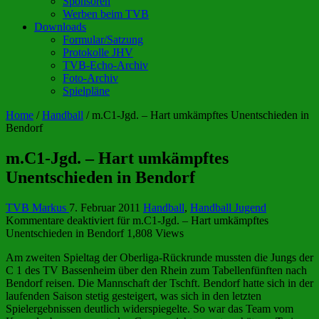
Sponsoren
Werben beim TVB
Downloads
Formular/Satzung
Protokolle JHV
TVB-Echo-Archiv
Foto-Archiv
Spielpläne
Home
/
Handball
/
m.C1-Jgd. – Hart umkämpftes Unentschieden in
Bendorf
m.C1-Jgd. – Hart umkämpftes
Unentschieden in Bendorf
TVB Markus
7. Februar 2011
Handball
,
Handball Jugend
Kommentare deaktiviert
für m.C1-Jgd. – Hart umkämpftes
Unentschieden in Bendorf
1,808 Views
Am zweiten Spieltag der Oberliga-Rückrunde mussten die Jungs der
C 1 des TV Bassenheim über den Rhein zum Tabellenfünften nach
Bendorf reisen. Die Mannschaft der Tschft. Bendorf hatte sich in der
laufenden Saison stetig gesteigert, was sich in den letzten
Spielergebnissen deutlich widerspiegelte. So war das Team vom