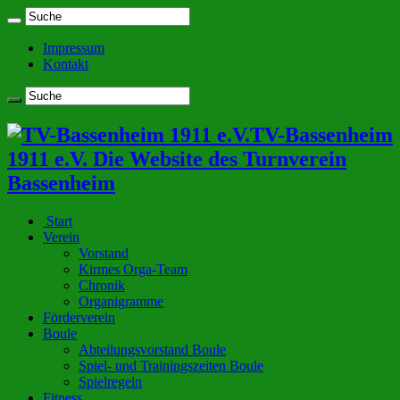
Impressum
Kontakt
TV-Bassenheim
1911 e.V. Die Website des Turnverein
Bassenheim
Start
Verein
Vorstand
Kirmes Orga-Team
Chronik
Organigramme
Förderverein
Boule
Abteilungsvorstand Boule
Spiel- und Trainingszeiten Boule
Spielregeln
Fitness