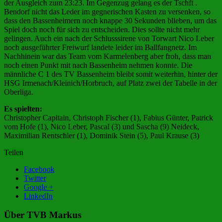
der Ausgleich zum 23:23. Im Gegenzug gelang es der Tschft .
Bendorf nicht das Leder im gegnerischen Kasten zu versenken, so
dass den Bassenheimern noch knappe 30 Sekunden blieben, um das
Spiel doch noch für sich zu entscheiden. Dies sollte nicht mehr
gelingen. Auch ein nach der Schlusssirene von Torwart Nico Leber
noch ausgeführter Freiwurf landete leider im Ballfangnetz. Im
Nachhinein war das Team vom Karmelenberg aber froh, dass man
noch einen Punkt mit nach Bassenheim nehmen konnte. Die
männliche C 1 des TV Bassenheim bleibt somit weiterhin, hinter der
HSG Irmenach/Kleinich/Horbruch, auf Platz zwei der Tabelle in der
Oberliga.
Es spielten:
Christopher Capitain, Christoph Fischer (1), Fabius Günter, Patrick
vom Hofe (1), Nico Leber, Pascal (3) und Sascha (9) Neideck,
Maximilian Rentschler (1), Dominik Stein (5), Paul Krause (3)
Teilen
Facebook
Twitter
Google +
LinkedIn
Über TVB Markus