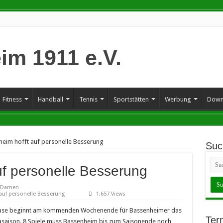
Fitness
Handball
Tennis
Sportstätten
Werbung
Down
eim hofft auf personelle Besserung
Suc
uf personelle Besserung
 Damen
auf personelle Besserung
1,657 Views
pause beginnt am kommenden Wochenende für Bassenheimer das
Ter
igasaison. 8 Spiele muss Bassenheim bis zum Saisonende noch