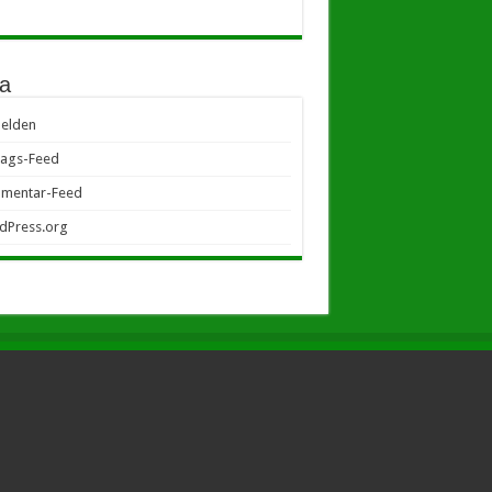
a
elden
rags-Feed
mentar-Feed
dPress.org