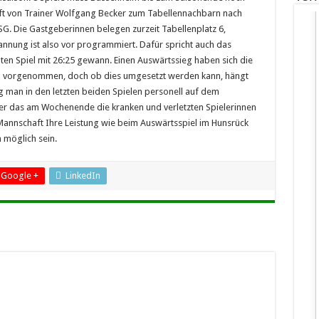
aft von Trainer Wolfgang Becker zum Tabellennachbarn nach
G. Die Gastgeberinnen belegen zurzeit Tabellenplatz 6,
pannung ist also vor programmiert. Dafür spricht auch das
en Spiel mit 26:25 gewann. Einen Auswärtssieg haben sich die
l vorgenommen, doch ob dies umgesetzt werden kann, hängt
 man in den letzten beiden Spielen personell auf dem
ker das am Wochenende die kranken und verletzten Spielerinnen
e Mannschaft Ihre Leistung wie beim Auswärtsspiel im Hunsrück
m möglich sein.
Google +
LinkedIn