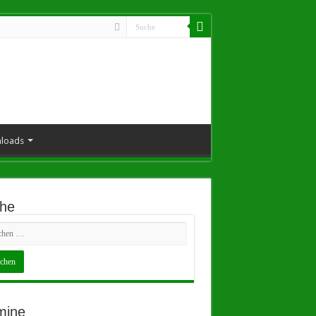
loads
he
mine