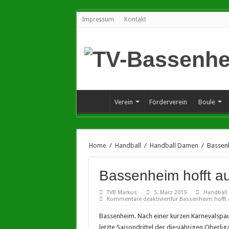
Impressum
Kontakt
Verein
Förderverein
Boule
Home
/
Handball
/
Handball Damen
/
Bassenh
Bassenheim hofft a
TVB Markus
5. März 2019
Handball
Kommentare deaktiviert
für Bassenheim hofft 
Bassenheim. Nach einer kurzen Karnevals
letzte Saisondrittel der diesjährigen Oberl